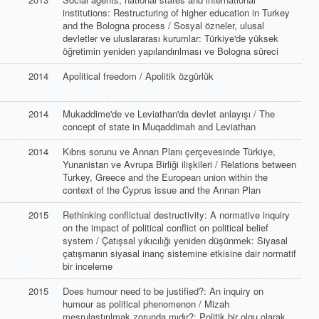
institutions: Restructuring of higher education in Turkey
and the Bologna process / Sosyal özneler, ulusal
devletler ve uluslararası kurumlar: Türkiye'de yüksek
öğretimin yeniden yapılandırılması ve Bologna süreci
2014
Apolitical freedom / Apolitik özgürlük
2014
Mukaddime'de ve Leviathan'da devlet anlayışı / The
concept of state in Muqaddimah and Leviathan
2014
Kıbrıs sorunu ve Annan Planı çerçevesinde Türkiye,
Yunanistan ve Avrupa Birliği ilişkileri / Relations between
Turkey, Greece and the European union within the
context of the Cyprus issue and the Annan Plan
2015
Rethinking conflictual destructivity: A normative inquiry
on the impact of political conflict on political belief
system / Çatışsal yıkıcılığı yeniden düşünmek: Siyasal
çatışmanın siyasal inanç sistemine etkisine dair normatif
bir inceleme
2015
Does humour need to be justified?: An inquiry on
humour as political phenomenon / Mizah
meşrulaştırılmak zorunda mıdır?: Politik bir olgu olarak