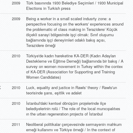
2009
Türk basınında 1930 Belediye Seçimleri / 1930 Municipal
Elections in Turkish press
2009
Being a worker in a small scaled indusrty zone: a
perspective focusing on the workers' experiences around
the problematic of class making in Terazidere/ Küçük
ölçekli sanayi bölgesinde işçi olmak: Sınıf oluşumu
bağlamında işçi deneyimleri odaklı bakış açısı,
Terazidere örneği
2010
Türkiye'de kadın hareketine KA-DER (Kadın Adayları
Destekleme ve Eğitme Derneği) bağlamında bir bakış / A
survey on women movement in Turkey within the contex
of KA-DER (Association for Supporting and Training
Women Candidates)
K
2010
Luck, equality and justice in Rawls' theory / Rawls'un
teorisinde şans, eşitlik ve adalet
2010
İstanbul'daki kentsel dönüşüm projelerinde ilçe
belediyelerinin rolü / The role of the local munıcıpalıtıes
ın the urban regeneratıon projects of İstanbul
2011
Neoliberal politikalar çerçevesinde sermayenin mahkum
emeği kullanımı ve Türkiye örneği / In the context of