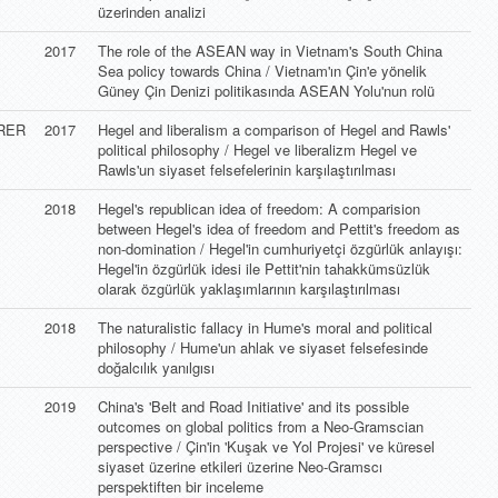
üzerinden analizi
2017
The role of the ASEAN way in Vietnam's South China
Sea policy towards China / Vietnam'ın Çin'e yönelik
Güney Çin Denizi politikasında ASEAN Yolu'nun rolü
RER
2017
Hegel and liberalism a comparison of Hegel and Rawls'
political philosophy / Hegel ve liberalizm Hegel ve
Rawls'un siyaset felsefelerinin karşılaştırılması
2018
Hegel's republican idea of freedom: A comparision
between Hegel's idea of freedom and Pettit's freedom as
non-domination / Hegel'in cumhuriyetçi özgürlük anlayışı:
Hegel'in özgürlük idesi ile Pettit'nin tahakkümsüzlük
olarak özgürlük yaklaşımlarının karşılaştırılması
2018
The naturalistic fallacy in Hume's moral and political
philosophy / Hume'un ahlak ve siyaset felsefesinde
doğalcılık yanılgısı
2019
China's 'Belt and Road Initiative' and its possible
outcomes on global politics from a Neo-Gramscian
perspective / Çin'in 'Kuşak ve Yol Projesi' ve küresel
siyaset üzerine etkileri üzerine Neo-Gramscı
perspektiften bir inceleme