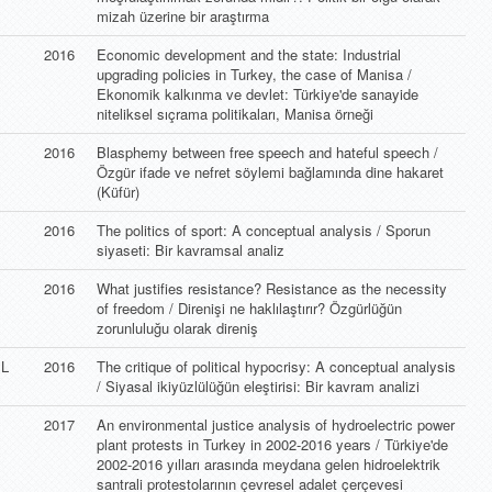
mizah üzerine bir araştırma
2016
Economic development and the state: Industrial
upgrading policies in Turkey, the case of Manisa /
Ekonomik kalkınma ve devlet: Türkiye'de sanayide
niteliksel sıçrama politikaları, Manisa örneği
2016
Blasphemy between free speech and hateful speech /
Özgür ifade ve nefret söylemi bağlamında dine hakaret
(Küfür)
2016
The politics of sport: A conceptual analysis / Sporun
siyaseti: Bir kavramsal analiz
2016
What justifies resistance? Resistance as the necessity
of freedom / Direnişi ne haklılaştırır? Özgürlüğün
zorunluluğu olarak direniş
EL
2016
The critique of political hypocrisy: A conceptual analysis
/ Siyasal ikiyüzlülüğün eleştirisi: Bir kavram analizi
2017
An environmental justice analysis of hydroelectric power
plant protests in Turkey in 2002-2016 years / Türkiye'de
2002-2016 yılları arasında meydana gelen hidroelektrik
santrali protestolarının çevresel adalet çerçevesi