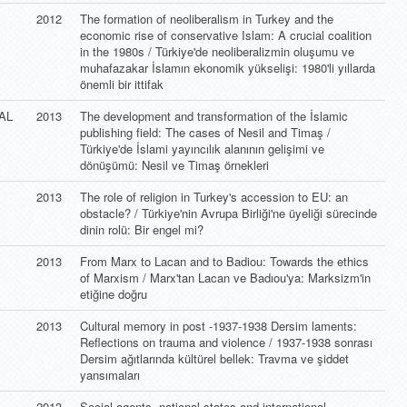
2012
The formation of neoliberalism in Turkey and the
economic rise of conservative Islam: A crucial coalition
in the 1980s / Türkiye'de neoliberalizmin oluşumu ve
muhafazakar İslamın ekonomik yükselişi: 1980'li yıllarda
önemli bir ittifak
AL
2013
The development and transformation of the İslamic
publishing field: The cases of Nesil and Timaş /
Türkiye'de İslami yayıncılık alanının gelişimi ve
dönüşümü: Nesil ve Timaş örnekleri
2013
The role of religion in Turkey's accession to EU: an
obstacle? / Türkiye'nin Avrupa Birliği'ne üyeliği sürecinde
dinin rolü: Bir engel mi?
2013
From Marx to Lacan and to Badiou: Towards the ethics
of Marxism / Marx'tan Lacan ve Badıou'ya: Marksizm'in
etiğine doğru
2013
Cultural memory in post -1937-1938 Dersim laments:
Reflections on trauma and violence / 1937-1938 sonrası
Dersim ağıtlarında kültürel bellek: Travma ve şiddet
yansımaları
2013
Social agents, national states and international