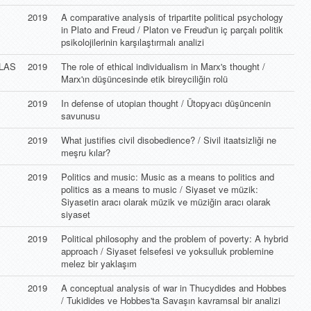
2019
A comparative analysis of tripartite political psychology
in Plato and Freud / Platon ve Freud'un iç parçalı politik
psikolojilerinin karşılaştırmalı analizi
LAS
2019
The role of ethical individualism in Marx's thought /
Marx'ın düşüncesinde etik bireyciliğin rolü
2019
In defense of utopian thought / Ütopyacı düşüncenin
savunusu
2019
What justifies civil disobedience? / Sivil itaatsizliği ne
meşru kılar?
2019
Politics and music: Music as a means to politics and
politics as a means to music / Siyaset ve müzik:
Siyasetin aracı olarak müzik ve müziğin aracı olarak
siyaset
2019
Political philosophy and the problem of poverty: A hybrid
approach / Siyaset felsefesi ve yoksulluk problemine
melez bir yaklaşım
2019
A conceptual analysis of war in Thucydides and Hobbes
/ Tukidides ve Hobbes'ta Savaşın kavramsal bir analizi