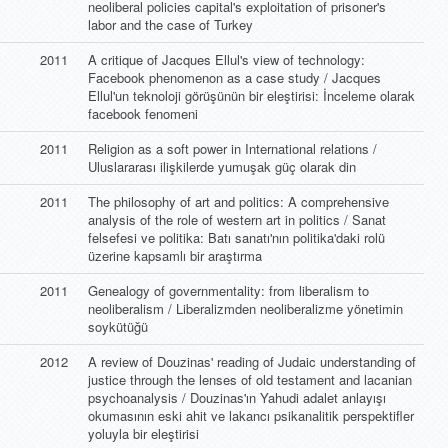
neoliberal policies capital's exploitation of prisoner's
labor and the case of Turkey
2011
A critique of Jacques Ellul's view of technology:
Facebook phenomenon as a case study / Jacques
Ellul'un teknoloji görüşünün bir eleştirisi: İnceleme olarak
facebook fenomeni
2011
Religion as a soft power in International relations /
Uluslararası ilişkilerde yumuşak güç olarak din
2011
The philosophy of art and politics: A comprehensive
analysis of the role of western art in politics / Sanat
felsefesi ve politika: Batı sanatı'nın politika'daki rolü
üzerine kapsamlı bir araştırma
2011
Genealogy of governmentality: from liberalism to
neoliberalism / Liberalizmden neoliberalizme yönetimin
soykütüğü
2012
A review of Douzinas' reading of Judaic understanding of
justice through the lenses of old testament and lacanian
psychoanalysis / Douzinas'ın Yahudi adalet anlayışı
okumasının eski ahit ve lakancı psikanalitik perspektifler
yoluyla bir eleştirisi