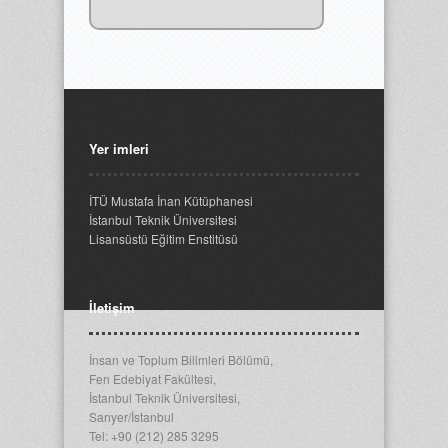
Yer imleri
İTÜ Mustafa İnan Kütüphanesi
İstanbul Teknik Üniversitesi
Lisansüstü Eğitim Enstitüsü
İletişim
İnsan ve Toplum Bilimleri Bölümü,
Fen Edebiyat Fakültesi,
İstanbul Teknik Üniversitesi,
Sarıyer/İstanbul
Tel: +90 (212) 285 3295