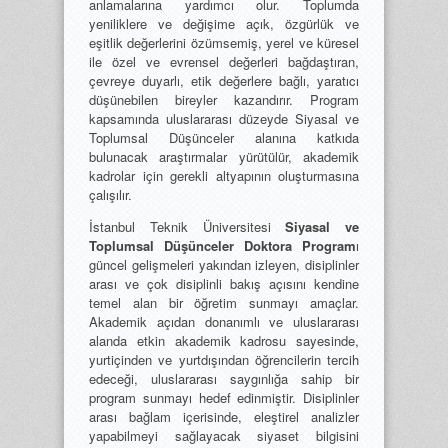
anlamalarına yardımcı olur. Toplumda
yeniliklere ve değişime açık, özgürlük ve
eşitlik değerlerini özümsemiş, yerel ve küresel
ile özel ve evrensel değerleri bağdaştıran,
çevreye duyarlı, etik değerlere bağlı, yaratıcı
düşünebilen bireyler kazandırır. Program
kapsamında uluslararası düzeyde Siyasal ve
Toplumsal Düşünceler alanına katkıda
bulunacak araştırmalar yürütülür, akademik
kadrolar için gerekli altyapının oluşturmasına
çalışılır.
İstanbul Teknik Üniversitesi
Siyasal ve
Toplumsal Düşünceler Doktora Program
ı
güncel gelişmeleri yakından izleyen, disiplinler
arası ve çok disiplinli bakış açısını kendine
temel alan bir öğretim sunmayı amaçlar.
Akademik açıdan donanımlı ve uluslararası
alanda etkin akademik kadrosu sayesinde,
yurtiçinden ve yurtdışından öğrencilerin tercih
edeceği, uluslararası saygınlığa sahip bir
program sunmayı hedef edinmiştir. Disiplinler
arası bağlam içerisinde, eleştirel analizler
yapabilmeyi sağlayacak siyaset bilgisini